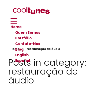
Cool Tunes - Pós-Produção de Áudio
Especialistas em áudio para cinema, tv e novas mídias
Home
Quem Somos
Portfólio
Contate-Nos
Blog
Home
restauração de áudio
English
Posts in category:
Español
restauração de
áudio